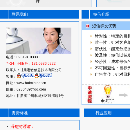
碑...
联系我们
短信介绍
短信群发优势
针对性：特定的目
唯一性：针对客户
潜伏性：能充分挖
波及性：短信以转
电话：0931-8103331
经济性：成本最低
7×24小时服务：131 0936 5222
不可回避性：目标
联系人：甘肃惠敏信息技术有限公司
广告宣传：针对目
客服：
网址：www.huimin.net.cn
邮箱：6230439@qq.com
地址：甘肃省兰州市城关区通渭路1号
资费标准
行业应用
营销类通道：